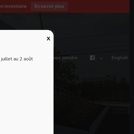
n inventaire
En savoir plus
X
ires
Blogue
Nous joindre
English
uillet au 2 août
.