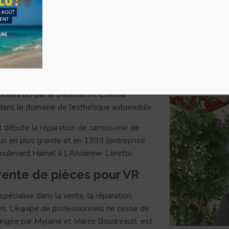
éparation de VR
années 80 par le paternel M. Etienne
 dans le domaine de l’esthétique automobile.
débute la réparation de carrosserie de
us en plus grande et en 1999 l’entreprise
 boulevard Hamel à L’Ancienne-Lorette.
 vente de pièces pour VR
pécialise dans la vente, la réparation,
res. L’équipe de professionnels ne cesse de
 dirigée par Mylaine et Marco Boudreault, est