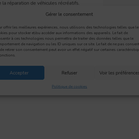
a réparation de véhicules récréatifs.
Gérer le consentement
ientèle offre à ses clients un service courtois et professionnel ains
r offrir les meilleures expériences, nous utilisons des technologies telles que le
kies pour stocker et/ou accéder aux informations des appareils. Le fait de
sentir à ces technologies nous permettra de traiter des données telles que le
e, une chambre de peinture imposante pouvant accueillir toutes l
portement de navigation ou les ID uniques sur ce site. Le fait de ne pas consent
e cour intérieure sécurisée.
de retirer son consentement peut avoir un effet négatif sur certaines caractéristi
fonctions.
Accepter
Refuser
Voir les préférence
Politique de cookies