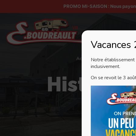
PROMO MI-SAISON : Nous payons v
Vacances
Accueil
À propos
Notre établissement s
inclusivement.
Historiqu
On se revoit le 3 aoû