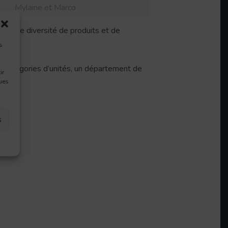
Mylaine et Marco
i qu’une diversité de produits et de
s
es catégories d’unités, un département de
ir
ques
s