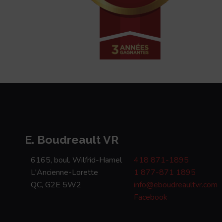
E. Boudreault VR
6165, boul. Wilfrid-Hamel
418 871-1895
L'Ancienne-Lorette
1 877-871 1895
QC, G2E 5W2
info@eboudreaultvr.com
Facebook