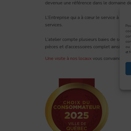
devenue une référence dans le domaine de l
L’Entreprise qui a à cœur le service à la cl
services.
Pou
coo
con
L’atelier compte plusieurs baies de servic
com
pièces et d’accessoires complet ainsi qu’un
ou 
et 
Une visite à nos locaux
vous convaincra.