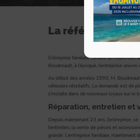
La référence en r
Entreprise familiale fondée au milieu des 
Boudreault, à l’époque, l’entreprise œuvre
Au début des années 1990, M. Boudreault 
véhicules récréatifs. La demande est de pl
s’installe dans de nouveaux locaux sur le
Réparation, entretien et
Depuis maintenant 23 ans, l’entreprise, se s
l’entretien, la vente de pièces et accessoi
grandir. L’entreprise familiale, maintenant