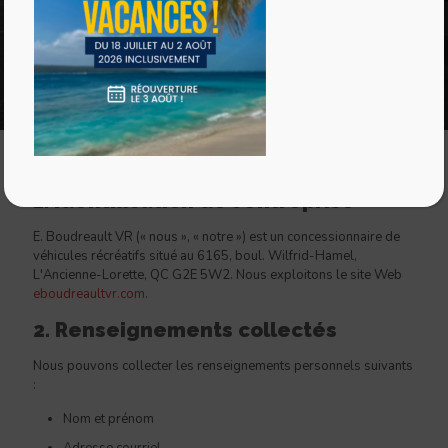
1. Identification de l'entreprise
E. Boudreault VR (« nous », « notre ») est un concessionnaire de
véhicules récréatifs situé au 6165, boul. Wilfrid-Hamel,
L'Ancienne-Lorette, QC G2E 5W2. Nous exploitons le site Web
eboudreaultvr.com
.
2. Renseignements collectés
Nous pouvons collecter les renseignements personnels suivants
:
Nom et prénom