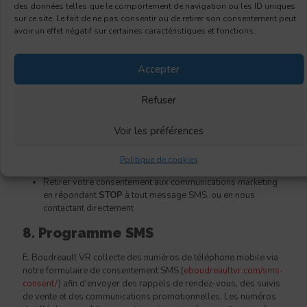
6. Sécurité
des données telles que le comportement de navigation ou les ID uniques
sur ce site. Le fait de ne pas consentir ou de retirer son consentement peut
avoir un effet négatif sur certaines caractéristiques et fonctions.
Nous mettons en place des mesures raisonnables de sécurité
technique et organisationnelle pour protéger vos
renseignements personnels contre tout accès non autorisé,
Accepter
divulgation ou destruction.
7. Vos droits
Refuser
Vous pouvez en tout temps :
Voir les préférences
Demander l'accès à vos renseignements personnels
Politique de cookies
Demander la correction ou la suppression de vos données
Retirer votre consentement aux communications marketing
en répondant
STOP
à tout message SMS, ou en nous
contactant directement
8. Programme SMS
E. Boudreault VR collecte des numéros de téléphone mobile via
notre formulaire de consentement SMS (
eboudreaultvr.com/sms-
consent/
) afin d'envoyer des rappels de rendez-vous, des suivis
de vente et des communications promotionnelles. Les numéros