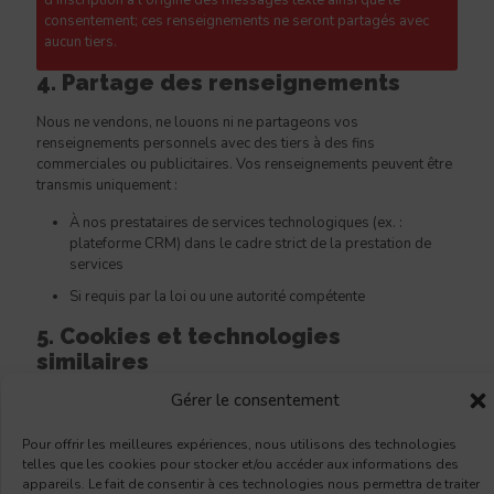
d'inscription à l'origine des messages texte ainsi que le
consentement; ces renseignements ne seront partagés avec
aucun tiers.
4. Partage des renseignements
Nous ne vendons, ne louons ni ne partageons vos
renseignements personnels avec des tiers à des fins
commerciales ou publicitaires. Vos renseignements peuvent être
transmis uniquement :
À nos prestataires de services technologiques (ex. :
plateforme CRM) dans le cadre strict de la prestation de
services
Si requis par la loi ou une autorité compétente
5. Cookies et technologies
similaires
Gérer le consentement
Notre site utilise des cookies pour améliorer votre expérience de
navigation. Vous pouvez gérer vos préférences en matière de
cookies via la bannière de consentement affichée lors de votre
Pour offrir les meilleures expériences, nous utilisons des technologies
telles que les cookies pour stocker et/ou accéder aux informations des
visite. Consultez notre
Politique de cookies
pour plus de détails.
appareils. Le fait de consentir à ces technologies nous permettra de traiter