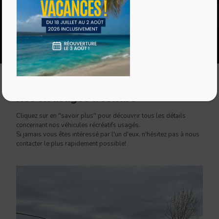
Nos VR usagés à vendre
Cliquez sur en ''savoir plus'' pour découvrir tous les détails
concernant nos véhicules récréatifs usagés.
Si jamais vous êtes intéressé par l'un d'eux, n'hésitez pas à nous
contacter le plus rapidement possible!