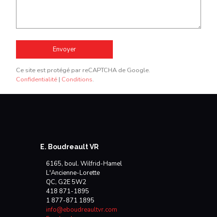
Ce site est protégé par reCAPTCHA de Google.
Confidentialité
|
Conditions
.
E. Boudreault VR
6165, boul. Wilfrid-Hamel
L'Ancienne-Lorette
QC, G2E 5W2
418 871-1895
1 877-871 1895
info@eboudreaultvr.com