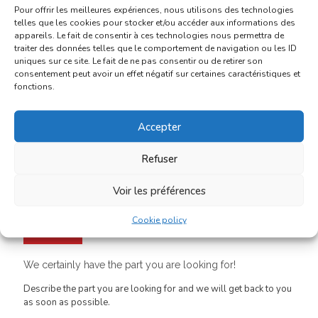
Pour offrir les meilleures expériences, nous utilisons des technologies
Canopy
telles que les cookies pour stocker et/ou accéder aux informations des
appareils. Le fait de consentir à ces technologies nous permettra de
Ventilation
traiter des données telles que le comportement de navigation ou les ID
uniques sur ce site. Le fait de ne pas consentir ou de retirer son
consentement peut avoir un effet négatif sur certaines caractéristiques et
fonctions.
Consult the catalogs of our suppliers
Accepter
Our 2 biggest providers are Keystone (NTP) & Atlas. These have
a large inventory of all the parts available to repair your
Refuser
recreational vehicle.
Voir les préférences
Atlas
Cookie policy
NTP
We certainly have the part you are looking for!
Describe the part you are looking for and we will get back to you
as soon as possible.