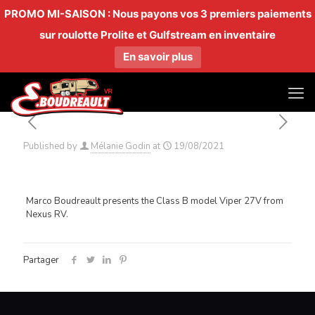
PROMO MI-SAISON : Nous payons vos 3 premiers paiements
sur roulotte Prolite et Gulfstream en inventaire
En savoir plus
Published by
Mélanie Godin
at
19/08/2021
Marco Boudreault presents the Class B model Viper 27V from
Nexus RV.
Partager