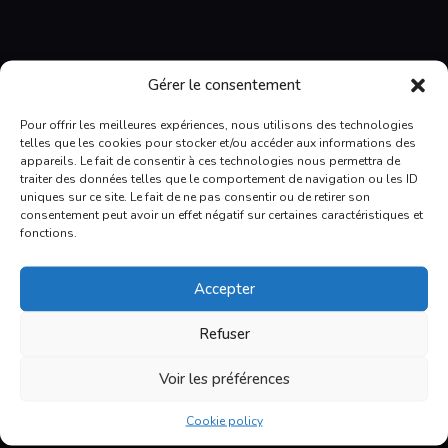
E. Boudreault VR
Gérer le consentement
6165, boul. Wilfrid-Hamel
Pour offrir les meilleures expériences, nous utilisons des technologies
L'Ancienne-Lorette
telles que les cookies pour stocker et/ou accéder aux informations des
QC, G2E 5W2
appareils. Le fait de consentir à ces technologies nous permettra de
418 871-1895
traiter des données telles que le comportement de navigation ou les ID
1 877-871 1895
uniques sur ce site. Le fait de ne pas consentir ou de retirer son
info@eboudreaultvr.com
consentement peut avoir un effet négatif sur certaines caractéristiques et
Facebook
fonctions.
Let us help you
Accepter
Our experienced staff will help you find what
Refuser
you need and advise you on the various options
available for your trailer, truck campers or
Voir les préférences
motorhome.
Cookie policy
To learn more about us