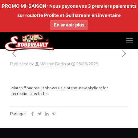
PROMO MI-SAISON : Nous payons vos 3 premiers paiements
sur roulotte Prolite et Gulfstream en inventaire
En savoir plus
Published by
Mélanie Godin
at
23/05/2025
Marco Boudreault shows us a brand-new skylight for
recreational vehicles.
Partager