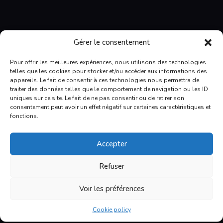
E. Boudreault VR
Gérer le consentement
6165, boul. Wilfrid-Hamel
Pour offrir les meilleures expériences, nous utilisons des technologies
L'Ancienne-Lorette
telles que les cookies pour stocker et/ou accéder aux informations des
QC, G2E 5W2
appareils. Le fait de consentir à ces technologies nous permettra de
418 871-1895
traiter des données telles que le comportement de navigation ou les ID
1 877-871 1895
uniques sur ce site. Le fait de ne pas consentir ou de retirer son
info@eboudreaultvr.com
consentement peut avoir un effet négatif sur certaines caractéristiques et
Facebook
fonctions.
Let us help you
Accepter
Our experienced staff will help you find what
Refuser
you need and advise you on the various options
available for your trailer, truck campers or
Voir les préférences
motorhome.
Cookie policy
To learn more about us