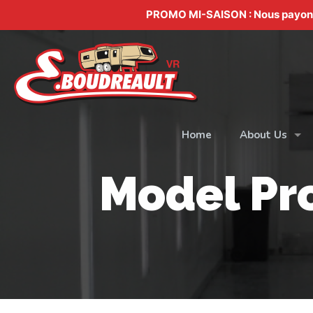
PROMO MI-SAISON : Nous payons v
Home
About Us
Model Pr