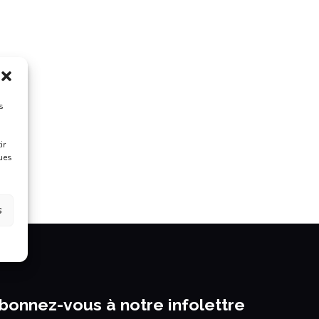
s
ir
ques
s
bonnez-vous à notre infolettre