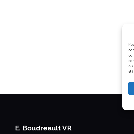
Pou
coo
con
com
ou 
et 
E. Boudreault VR