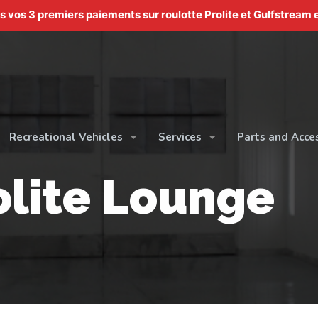
os 3 premiers paiements sur roulotte Prolite et Gulfstream e
Recreational Vehicles
Services
Parts and Acce
olite Lounge