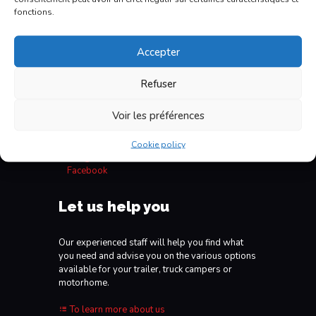
fonctions.
Accepter
E. Boudreault VR
Refuser
6165, boul. Wilfrid-Hamel
L'Ancienne-Lorette
Voir les préférences
QC, G2E 5W2
418 871-1895
1 877-871 1895
Cookie policy
info@eboudreaultvr.com
Facebook
Let us help you
Our experienced staff will help you find what
you need and advise you on the various options
available for your trailer, truck campers or
motorhome.
To learn more about us