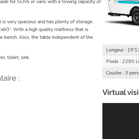
de for SUVs or vans with a towing capacity of
 is very spacious and has plenty of storage.
60”. With a high quality mattress that is
the bench. Also, the table independent of the
Longeur : 19'1
, toilet, sink.
Poids : 2290 L
Couche : 3 per
aire :
Virtual visi