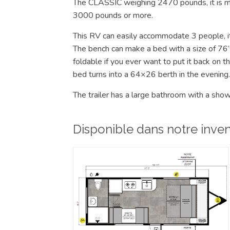
The CLASSIC weighing 2470 pounds, it is ma
3000 pounds or more.
This RV can easily accommodate 3 people, it
The bench can make a bed with a size of 76”x
foldable if you ever want to put it back on 
bed turns into a 64×26 berth in the evening.
The trailer has a large bathroom with a shower
Disponible dans notre invent