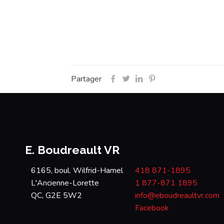
Partager
E. Boudreault VR
6165, boul. Wilfrid-Hamel
418 871-1895
L'Ancienne-Lorette
1 877-871 1895
QC, G2E 5W2
info@eboudreaultvr.com
Facebook