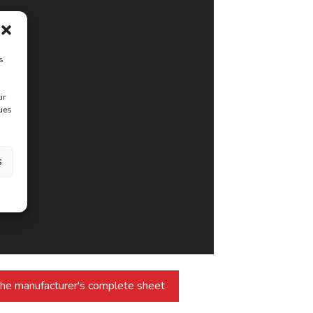
s
ir
ques
s
he manufacturer's complete sheet