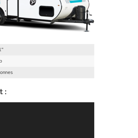
1"
b
sonnes
t :