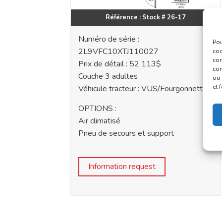
Référence : Stock # 26-17
Numéro de série :
Pou
2L9VFC10XTJ110027
coo
con
Prix de détail : 52 113$
com
Couche 3 adultes
ou 
et 
Véhicule tracteur : VUS/Fourgonnette
OPTIONS :
Air climatisé
Pneu de secours et support
Information request