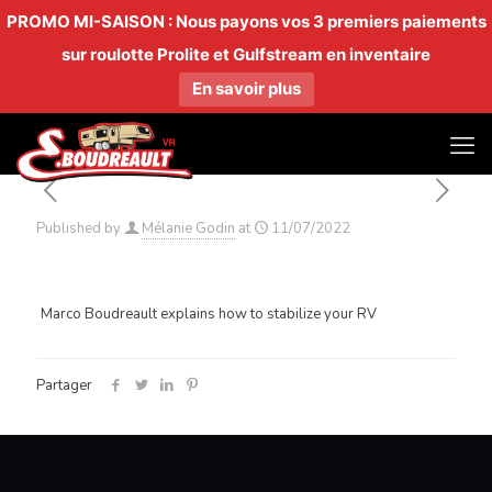
PROMO MI-SAISON : Nous payons vos 3 premiers paiements
sur roulotte Prolite et Gulfstream en inventaire
En savoir plus
Published by
Mélanie Godin
at
11/07/2022
Marco Boudreault explains how to stabilize your RV
Partager