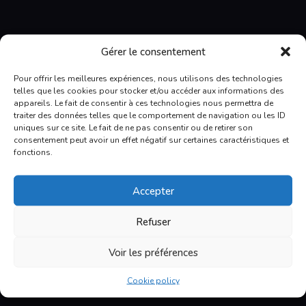
E. Boudreault VR
Gérer le consentement
6165, boul. Wilfrid-Hamel
L'Ancienne-Lorette
Pour offrir les meilleures expériences, nous utilisons des technologies
QC, G2E 5W2
telles que les cookies pour stocker et/ou accéder aux informations des
418 871-1895
appareils. Le fait de consentir à ces technologies nous permettra de
1 877-871 1895
traiter des données telles que le comportement de navigation ou les ID
info@eboudreaultvr.com
uniques sur ce site. Le fait de ne pas consentir ou de retirer son
consentement peut avoir un effet négatif sur certaines caractéristiques et
Facebook
fonctions.
Let us help you
Accepter
Our experienced staff will help you find what
Refuser
you need and advise you on the various options
available for your trailer, truck campers or
motorhome.
Voir les préférences
To learn more about us
Cookie policy