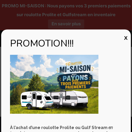
PROMO MI-SAISON : Nous payons vos 3 premiers paiements
sur roulotte Prolite et Gulfstream en inventaire
En savoir plus
X
PROMOTION!!!
Published by
Mélanie Godin
at
11/07/2022
Marco Boudreault nous explique comment stabiliser son VR
Partager
À l’achat d’une roulotte Prolite ou Gulf Stream
en