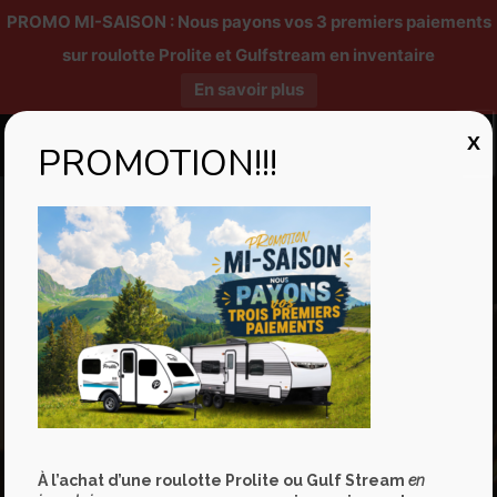
PROMO MI-SAISON : Nous payons vos 3 premiers paiements
sur roulotte Prolite et Gulfstream en inventaire
En savoir plus
X
PROMOTION!!!
Chroniques télé
À l’achat d’une roulotte Prolite ou Gulf Stream
en