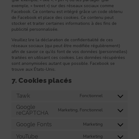
exemple, « tweet ») sur des réseaux sociaux comme
Facebook. Ce contenu est intégré grâce un code obtenu
de Facebook et place des cookies. Ce contenu peut
stocker et traiter certaines informations à des fins de
publicité personnalisée.
Veuillez lire la déclaration de confidentialité de ces
réseaux sociaux (qui peut être modifiée régulièrement)
afin de savoir ce qu’ils font de vos données (personnelles)
traitées en utilisant ces cookies. Les données récupérées
sont anonymisées autant que possible. Facebook se
trouve aux États-Unis.
7. Cookies placés
Tawk
Fonctionnel
Consent
to
Google
service
Marketing, Fonctionnel
Consent
reCAPTCHA
tawk
to
service
Google Fonts
Marketing
Consent
google-
to
recaptcha
YouTube
Marketing
service
Consent