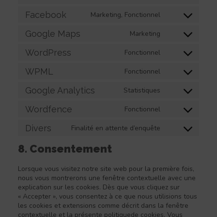
google-
to
Facebook
Marketing, Fonctionnel
fonts
service
Consent
youtube
to
Google Maps
Marketing
service
Consent
facebook
to
WordPress
Fonctionnel
service
Consent
google-
to
WPML
Fonctionnel
maps
service
Consent
wordpress
to
Google Analytics
Statistiques
service
Consent
wpml
to
Wordfence
Fonctionnel
service
Consent
google-
to
Divers
Finalité en attente d’enquête
analytics
service
Consent
wordfence
to
8. Consentement
service
divers
Lorsque vous visitez notre site web pour la première fois,
nous vous montrerons une fenêtre contextuelle avec une
explication sur les cookies. Dès que vous cliquez sur
« Accepter », vous consentez à ce que nous utilisions tous
les cookies et extensions comme décrit dans la fenêtre
contextuelle et la présente politiquede cookies. Vous