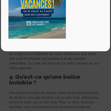
2. Que sont les cookies ?
Un cookie est un petit fichier simple envoyé avec les
pages de ce site web et stocké par votre navigateur sur le
disque dur de votre ordinateur ou d’un autre appareil. Les
informations qui y sont stockées peuvent être renvoyées à
nos serveurs ou aux serveurs des tierces parties
concernées lors d’une visite ultérieure.
3. Que sont les scripts ?
Un script est un élément de code utilisé pour que notre
site web fonctionne correctement et de manière
interactive. Ce code est exécuté sur notre serveur ou sur
votre appareil.
4. Qu’est-ce qu’une balise
invisible ?
Une balise invisible (ou balise web) est un petit morceau
de texte ou d’image invisible sur un site web, utilisé pour
suivre le trafic sur un site web. Pour ce faire, diverses
données vous concernant sont stockées à l’aide de