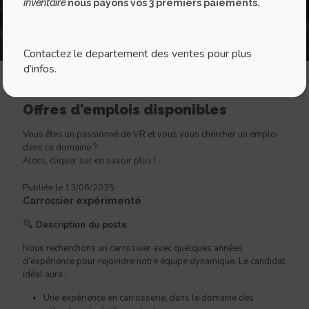
inventaire
nous payons vos 3 premiers paiements.
Contactez le departement des ventes pour plus
d’infos.
Offres d'emplois disponibles
Vous êtes un passionné de VR et vous vous chercher un emploi
dans ce domaine ?
Alors, cliquer sur en savoir plus !
Publiée le 13/06/2025
Carrossier expérimenté
Description du poste
Nous recherchons un carrossier avec quelques années
d’expérience pour rejoindre notre équipe dynamique. Le candidat
idéal aura :
Une expérience en carrosserie, dans le domaine des