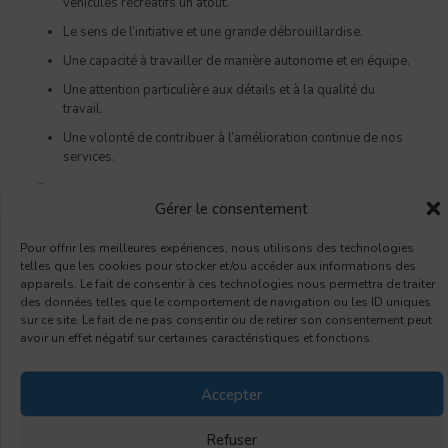
véhicules récréatifs un atout.
Le sens de l’initiative et une grande débrouillardise.
Une capacité à travailler de manière autonome et en équipe.
Une attention particulière aux détails et à la qualité du
travail.
Une volonté de contribuer à l’amélioration continue de nos
services.
Responsabilités
Gérer le consentement
Effectuer des réparations et des modifications sur différents
véhicules récréatifs.
Pour offrir les meilleures expériences, nous utilisons des technologies
telles que les cookies pour stocker et/ou accéder aux informations des
Préparer le VR pour la peinture et autres travaux.
appareils. Le fait de consentir à ces technologies nous permettra de traiter
Assurer la qualité et la sécurité des interventions réalisées.
des données telles que le comportement de navigation ou les ID uniques
sur ce site. Le fait de ne pas consentir ou de retirer son consentement peut
Collaborer avec les autres départements pour garantir la
avoir un effet négatif sur certaines caractéristiques et fonctions.
satisfaction du client.
Participer à l’entretien et à la gestion des équipements de
Accepter
l’atelier.
Refuser
En savoir plus