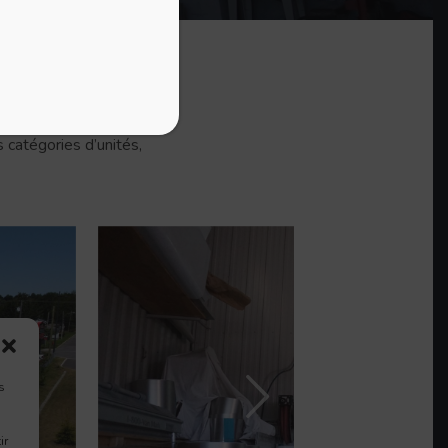
 catégories d’unités,
s
ir