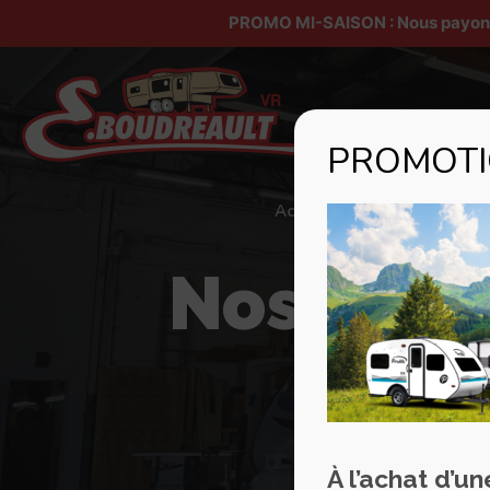
PROMO MI-SAISON : Nous payons v
PROMOTIO
Accueil
À propos
Nos insta
À l’achat d’u