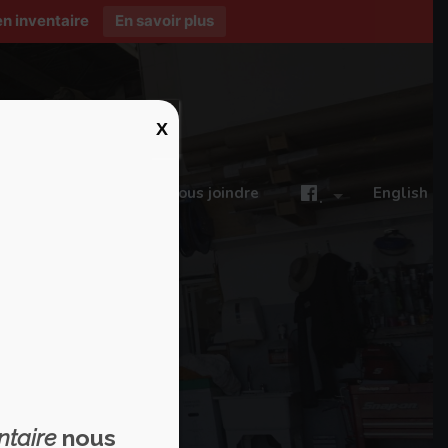
n inventaire
En savoir plus
X
ires
Blogue
Nous joindre
English
.
ntaire
nous