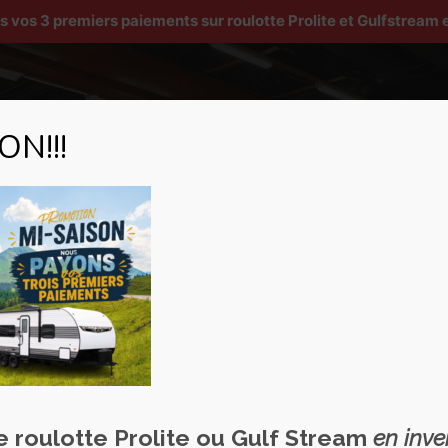
os 3 premiers paiements sur roulotte Prolite et Gulfstream e
N!!!
Véhicules récréatifs
Services
Pièces et accesso
llations
ne roulotte Prolite ou Gulf Stream
en inve