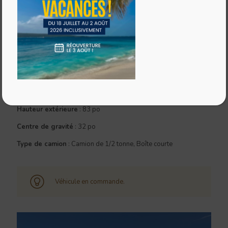
Spécifications :
Poids à sec
: 1 185 lbs
Longueur du plancher
: 74 po
Longueur hors tout
: 121 po (127 po avec la petite aileron)
Largeur hors tout
: 84.5 po
Hauteur intérieure
: 76 po
Hauteur extérieure
: 83 po
Centre de gravité
: 32 po
Type de camion
: Camion de 1/2 tonne, Boîte courte
Véhicule en commande.