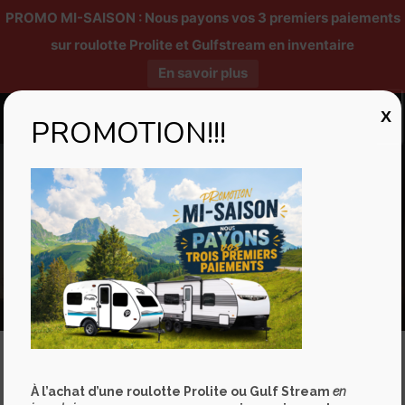
PROMO MI-SAISON : Nous payons vos 3 premiers paiements
sur roulotte Prolite et Gulfstream en inventaire
En savoir plus
X
PROMOTION!!!
Lounge ECO
Partez à l’aventure sans vous ruiner grâce à la Lounge ECO, une
À l’achat d’une roulotte Prolite ou Gulf Stream
en
version simplifiée et abordable de notre populaire modèle