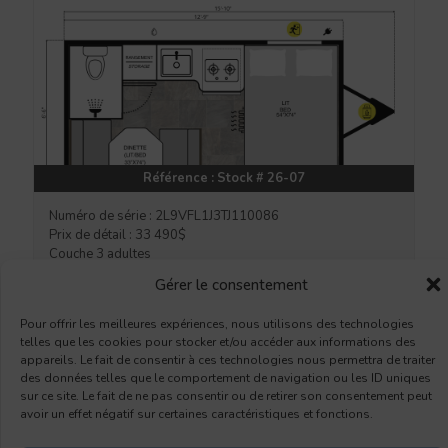
Référence : Stock # 26-07
Numéro de série : 2L9VFL1J3TJ110086
Prix de détail : 33 490$
Couche 3 adultes
Véhicule tracteur : VUS/Fourgonnette
Gérer le consentement
OPTIONS :
Pour offrir les meilleures expériences, nous utilisons des technologies
2 Pattes stabilisatrices
telles que les cookies pour stocker et/ou accéder aux informations des
Marche pied rétractable
appareils. Le fait de consentir à ces technologies nous permettra de traiter
Couvre fenêtre
des données telles que le comportement de navigation ou les ID uniques
Pneu de secours
sur ce site. Le fait de ne pas consentir ou de retirer son consentement peut
avoir un effet négatif sur certaines caractéristiques et fonctions.
Demande d’information