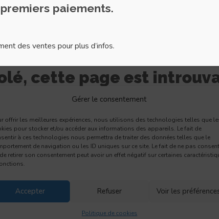
 premiers paiements.
ent des ventes pour plus d’infos.
lé, cette page est introuv
Gérer le consentement
r offrir les meilleures expériences, nous utilisons des technologies telles que le
Aller à la page d'accueil
kies pour stocker et/ou accéder aux informations des appareils. Le fait de
sentir à ces technologies nous permettra de traiter des données telles que le
portement de navigation ou les ID uniques sur ce site. Le fait de ne pas consent
de retirer son consentement peut avoir un effet négatif sur certaines caractéristi
fonctions.
Accepter
Refuser
Voir les préférence
Politique de cookies