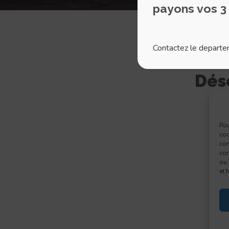
payons vos 3
Contactez le departem
Déso
Pou
coo
con
com
ou 
et 