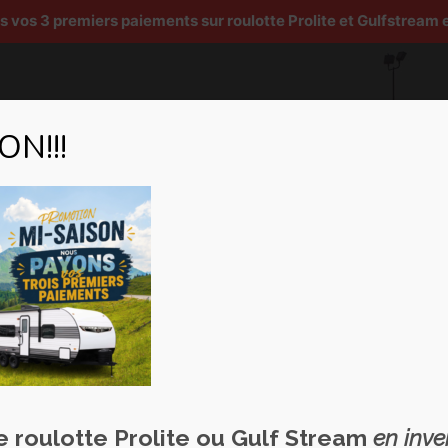
os 3 premiers paiements sur roulotte Prolite et Gulfstream e
N!!!
Véhicules récréatifs
Services
Pièces et accesso
ge introuvable
ne roulotte Prolite ou Gulf Stream
en inve