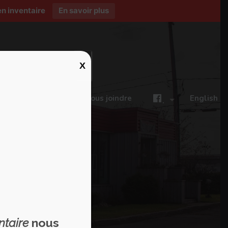
n inventaire
En savoir plus
X
ires
Blogue
Nous joindre
English
.
ntaire
nous