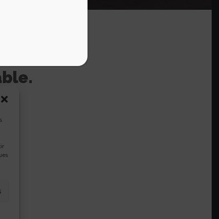
able.
s
ir
ques
s