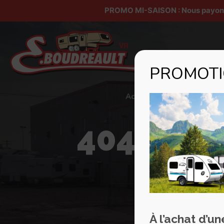
PROMO MI-SAISON : Nous payons v
PROMOTIO
Accueil
À propos
404 - Pa
À l’achat d’u