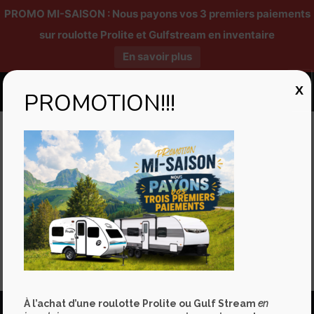
PROMO MI-SAISON : Nous payons vos 3 premiers paiements
sur roulotte Prolite et Gulfstream en inventaire
En savoir plus
X
PROMOTION!!!
Published by
Mélanie Godin
at
11/07/2022
Marco Boudreault nous conseille sur les détecteurs de
propane.
Partager
À l’achat d’une roulotte Prolite ou Gulf Stream
en