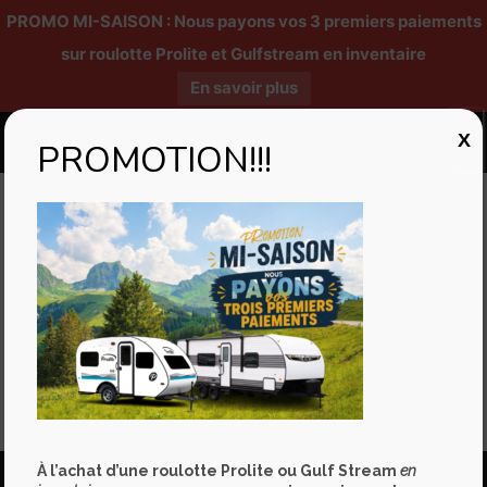
PROMO MI-SAISON : Nous payons vos 3 premiers paiements
sur roulotte Prolite et Gulfstream en inventaire
En savoir plus
X
PROMOTION!!!
Published by
Mélanie Godin
at
31/05/2022
Marco Boudreault nous conseille sur l’entretien du chauffe-
eau extérieur
Partager
À l’achat d’une roulotte Prolite ou Gulf Stream
en