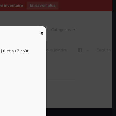
n inventaire
En savoir plus
Tags
Categories
X
ires
Blogue
Nous joindre
English
uillet au 2 août
.
s