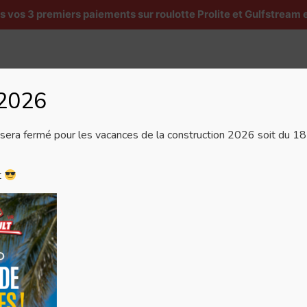
os 3 premiers paiements sur roulotte Prolite et Gulfstream e
6/2025
 2026
Véhicules récréatifs
Services
Pièces et accesso
era fermé pour les vacances de la construction 2026 soit du 18 j
t
reault VR
Gérer le consentement
r offrir les meilleures expériences, nous utilisons des technologies telles que le