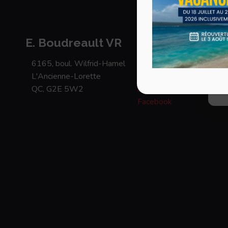
coo
con
com
ou 
E. Boudreault VR
et 
6165, boul. Wilfrid-Hamel
418 871-1895
L'Ancienne-Lorette
1 877-871 1895
QC, G2E 5W2
info@eboudreaultvr.com
Facebook