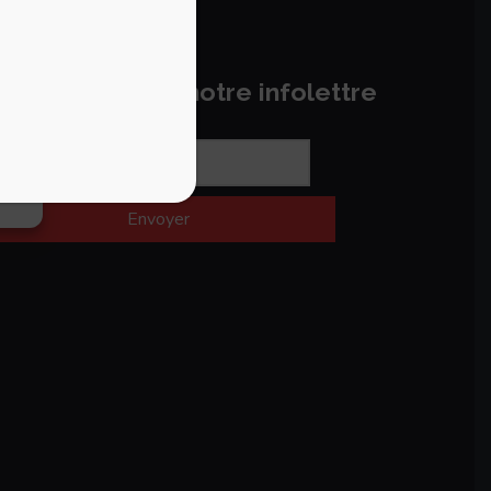
ir
ques
bonnez-vous à notre infolettre
s
Envoyer