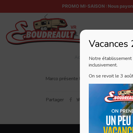
PROMO MI-SAISON : Nous payons v
Published by
Mélanie Godin
at
04/0
Vacances
Accueil
À propos
Notre établissement s
inclusivement.
On se revoit le 3 aoû
Marco présente la grande famille d’E.Boud
Partager
Pou