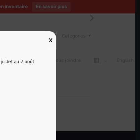
n inventaire
En savoir plus
Tags
Categories
X
ires
Blogue
Nous joindre
English
uillet au 2 août
.
s