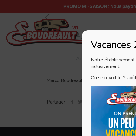
PROMO MI-SAISON : Nous payons v
Published by
Mélanie Godin
at
15/0
Vacances
Accueil
À propos
Notre établissement s
inclusivement.
On se revoit le 3 aoû
Marco Boudreault présente un produit cont
Partager
Pou