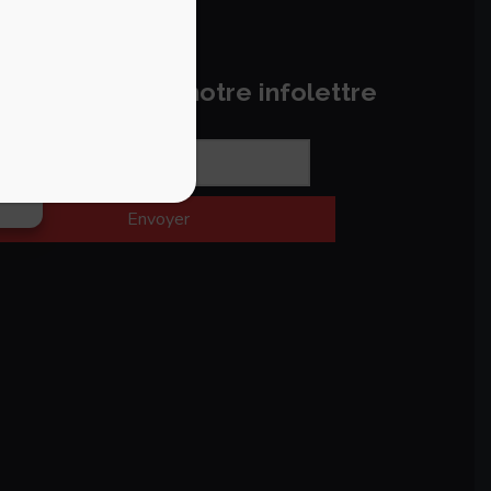
ir
ques
bonnez-vous à notre infolettre
s
Envoyer