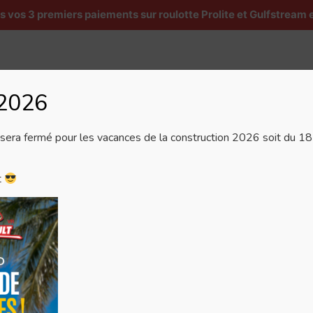
os 3 premiers paiements sur roulotte Prolite et Gulfstream e
5/2025
 2026
Véhicules récréatifs
Services
Pièces et accesso
era fermé pour les vacances de la construction 2026 soit du 18 j
t
re la condensation sous le matelas.
Gérer le consentement
r offrir les meilleures expériences, nous utilisons des technologies telles que le