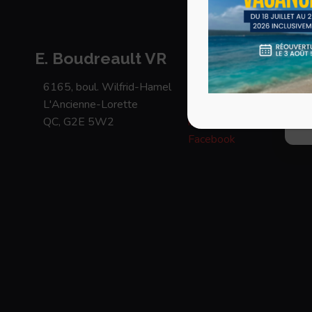
coo
con
com
ou 
E. Boudreault VR
et 
6165, boul. Wilfrid-Hamel
418 871-1895
L'Ancienne-Lorette
1 877-871 1895
QC, G2E 5W2
info@eboudreaultvr.com
Facebook