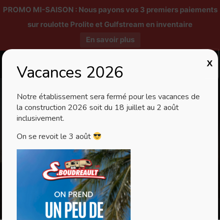
PROMO MI-SAISON : Nous payons vos 3 premiers paiements
sur roulotte Prolite et Gulfstream en inventaire
En savoir plus
X
Vacances 2026
Notre établissement sera fermé pour les vacances de
la construction 2026 soit du 18 juillet au 2 août
inclusivement.
Salon Auto Sport
On se revoit le 3 août
Québec 2026
ven 01 mai 2026, 0:00 am