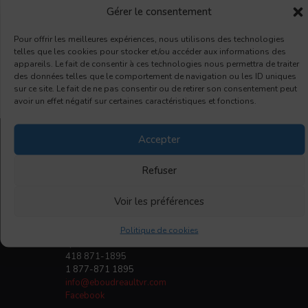
Gérer le consentement
Pour offrir les meilleures expériences, nous utilisons des technologies
telles que les cookies pour stocker et/ou accéder aux informations des
appareils. Le fait de consentir à ces technologies nous permettra de traiter
des données telles que le comportement de navigation ou les ID uniques
sur ce site. Le fait de ne pas consentir ou de retirer son consentement peut
Partager
avoir un effet négatif sur certaines caractéristiques et fonctions.
Accepter
Refuser
E. Boudreault VR
Voir les préférences
6165, boul. Wilfrid-Hamel
L'Ancienne-Lorette
Politique de cookies
QC, G2E 5W2
418 871-1895
1 877-871 1895
info@eboudreaultvr.com
Facebook