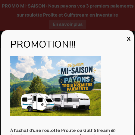
PROMO MI-SAISON : Nous payons vos 3 premiers paiements
sur roulotte Prolite et Gulfstream en inventaire
En savoir plus
X
PROMOTION!!!
Modèle Prolite
Supreme
À l’achat d’une roulotte Prolite ou Gulf Stream
en