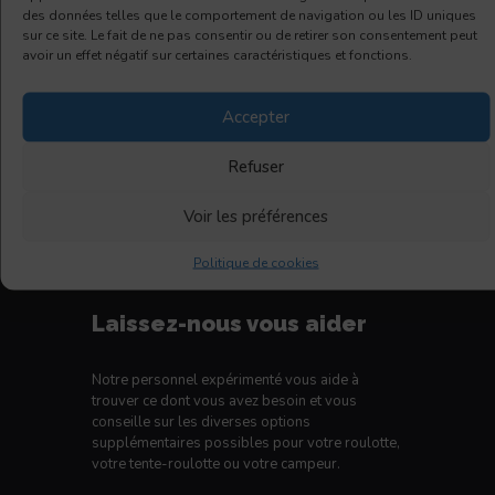
des données telles que le comportement de navigation ou les ID uniques
sur ce site. Le fait de ne pas consentir ou de retirer son consentement peut
avoir un effet négatif sur certaines caractéristiques et fonctions.
E. Boudreault VR
Accepter
6165, boul. Wilfrid-Hamel
L'Ancienne-Lorette
Refuser
QC, G2E 5W2
418 871-1895
Voir les préférences
1 877-871 1895
info@eboudreaultvr.com
Politique de cookies
Facebook
Laissez-nous vous aider
Notre personnel expérimenté vous aide à
trouver ce dont vous avez besoin et vous
conseille sur les diverses options
supplémentaires possibles pour votre roulotte,
votre tente-roulotte ou votre campeur.