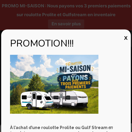
PROMO MI-SAISON : Nous payons vos 3 premiers paiements
sur roulotte Prolite et Gulfstream en inventaire
En savoir plus
X
PROMOTION!!!
E. Boudreault VR
6165, boul. Wilfrid-Hamel
L'Ancienne-Lorette
QC, G2E 5W2
418 871-1895
1 877-871 1895
info@eboudreaultvr.com
Facebook
À l’achat d’une roulotte Prolite ou Gulf Stream
en
Gérer le consentement