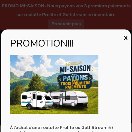
PROMO MI-SAISON : Nous payons vos 3 premiers paiements
sur roulotte Prolite et Gulfstream en inventaire
En savoir plus
X
PROMOTION!!!
E. Boudreault VR
6165, boul. Wilfrid-Hamel
L'Ancienne-Lorette
QC, G2E 5W2
418 871-1895
1 877-871 1895
info@eboudreaultvr.com
Facebook
À l’achat d’une roulotte Prolite ou Gulf Stream
en
Gérer le consentement