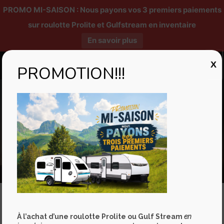
PROMO MI-SAISON : Nous payons vos 3 premiers paiements
sur roulotte Prolite et Gulfstream en inventaire
En savoir plus
X
PROMOTION!!!
Lounge
Que peut faire une jeune famille ?
À l’achat d’une roulotte Prolite ou Gulf Stream
en
Vous êtes à la recherche d’un peu de piquant, d’aventure… d’un