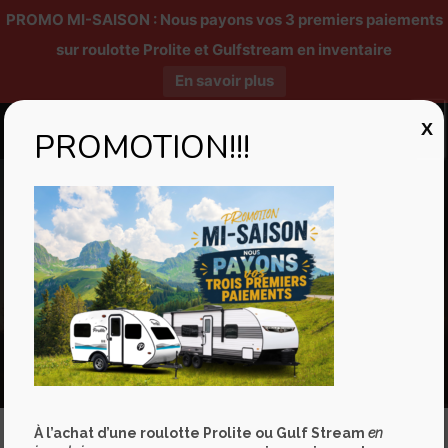
PROMO MI-SAISON : Nous payons vos 3 premiers paiements
sur roulotte Prolite et Gulfstream en inventaire
En savoir plus
X
PROMOTION!!!
Rebel – Modèle
30R
À l’achat d’une roulotte Prolite ou Gulf Stream
en